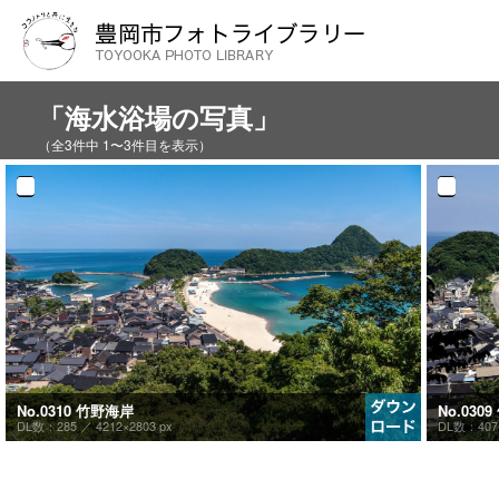
「海水浴場の写真」
（全3件中 1〜3件目を表示）
No.0310 竹野海岸
No.030
DL数：285 ／
4212×2803 px
DL数：40