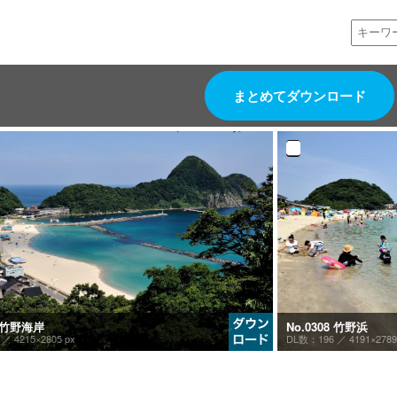
まとめてダウンロード
9 竹野海岸
No.0308 竹野浜
7 ／
4215×2805 px
DL数：196 ／
4191×2789