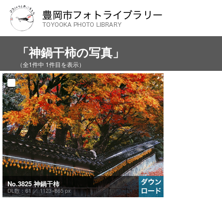
「神鍋干柿の写真」
（全1件中 1件目を表示）
No.3825 神鍋干柿
DL数：61 ／
1123×865 px