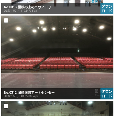
No.0313 屋根の上のコウノトリ
DL数：55 ／
1172×738 px
No.0312 城崎国際アートセンター
DL数：53 ／
4032×3024 px