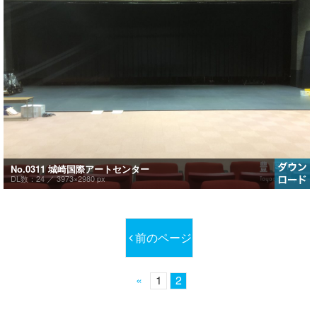
No.0311 城崎国際アートセンター
DL数：24 ／
3973×2980 px
前のページ
«
1
2