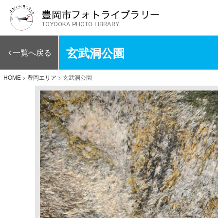
玄武洞公園
一覧へ戻る
HOME
>
豊岡エリア
>
玄武洞公園