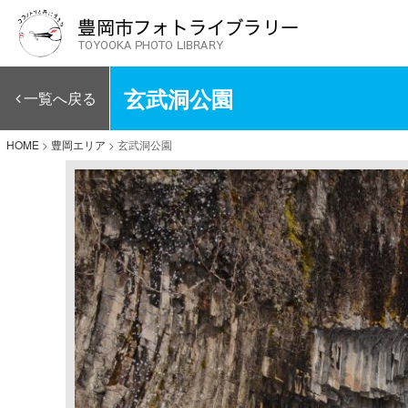
玄武洞公園
一覧へ戻る
HOME
>
豊岡エリア
>
玄武洞公園