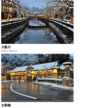
大谿川
4256×2832 px
太鼓橋