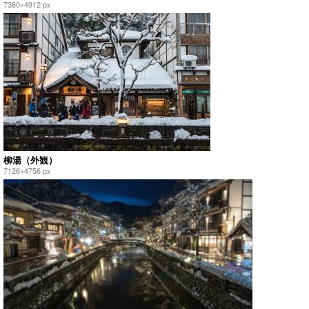
7360×4912 px
柳湯（外観）
7126×4756 px