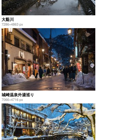
大谿川
7286×4863 px
城崎温泉外湯巡り
7066×4716 px