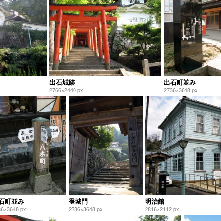
出石城跡
出石町並み
2766×2440 px
2736×3648 px
石町並み
登城門
明治館
36×3648 px
2736×3648 px
2816×2112 px