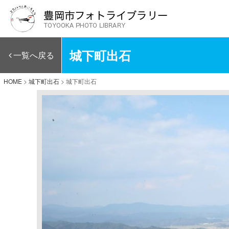
城下町出石
一覧へ戻る
HOME
>
城下町出石
>
城下町出石