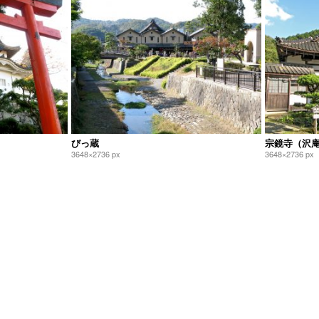
びっ蔵
宗鏡寺（沢
3648×2736 px
3648×2736 px