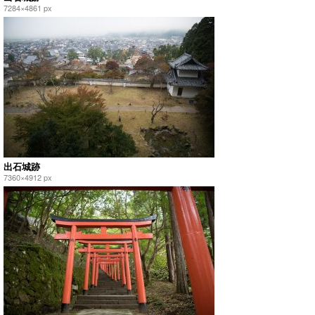
7284×4861 px
出石城跡
7360×4912 px