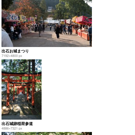
出石お城まつり
7192×4800 px
出石城跡稲荷参道
4886×7321 px