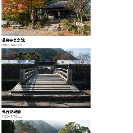
温泉寺奥之院
6992×4666 px
出石登城橋
7120×4752 px