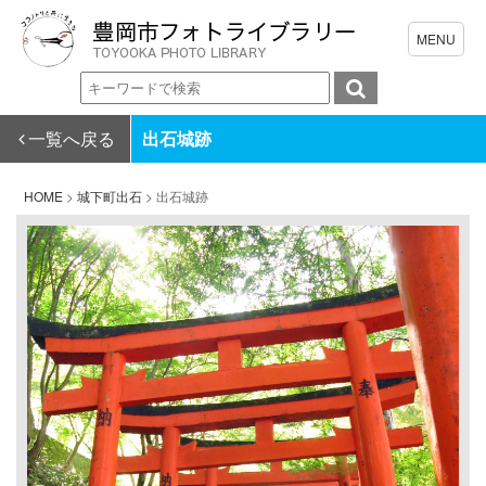
一覧へ戻る
出石城跡
HOME
>
城下町出石
>
出石城跡