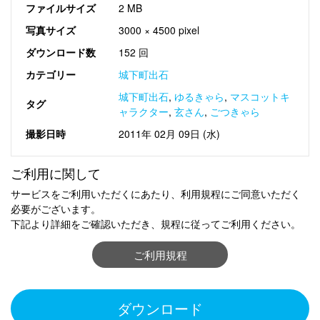
ファイルサイズ
2 MB
写真サイズ
3000 × 4500 pixel
ダウンロード数
152 回
カテゴリー
城下町出石
城下町出石
,
ゆるきゃら
,
マスコットキ
タグ
ャラクター
,
玄さん
,
ごつきゃら
撮影日時
2011年 02月 09日 (水)
ご利用に関して
サービスをご利用いただくにあたり、利用規程にご同意いただく
必要がございます。
下記より詳細をご確認いただき、規程に従ってご利用ください。
ご利用規程
ダウンロード