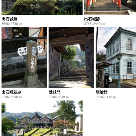
出石城跡
出石城跡
3648×2736 px
2766×2440 px
出石町並み
登城門
明治館
2736×3648 px
2736×3648 px
2816×2112 px