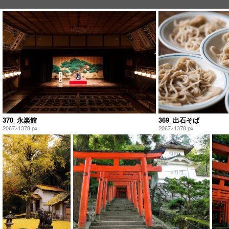
370_永楽館
369_出石そば
2067×1378 px
2067×1378 px