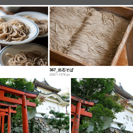
367_出石そば
2067×1378 px