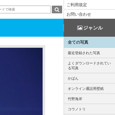
ご利用規定
お問い合わせ
ジャンル
全ての写真
最近登録された写真
よくダウンロードされてい
る写真
かばん
オンライン通話用壁紙
竹野海岸
コウノトリ