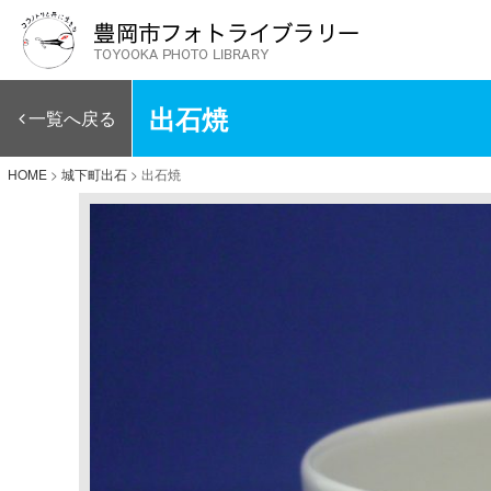
出石焼
一覧へ戻る
HOME
>
城下町出石
>
出石焼