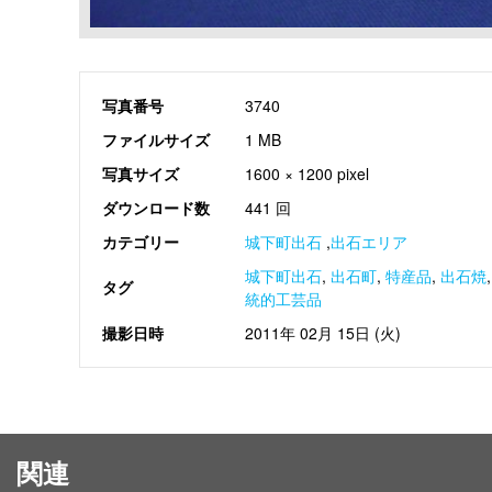
写真番号
3740
ファイルサイズ
1 MB
写真サイズ
1600 × 1200 pixel
ダウンロード数
441 回
カテゴリー
城下町出石
,
出石エリア
城下町出石
,
出石町
,
特産品
,
出石焼
タグ
統的工芸品
撮影日時
2011年 02月 15日 (火)
関連