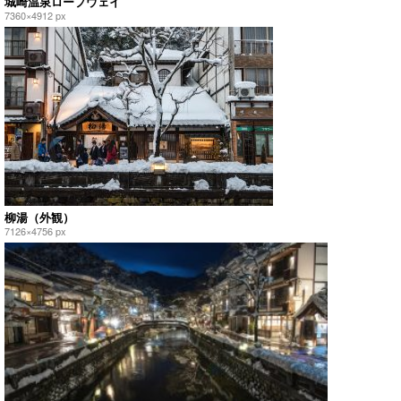
城崎温泉ロープウェイ
7360×4912 px
柳湯（外観）
7126×4756 px