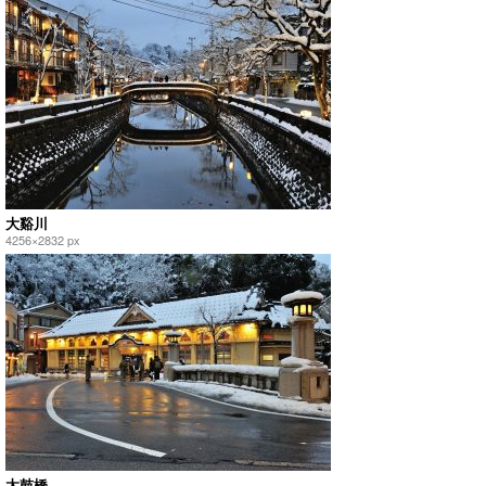
大谿川
4256×2832 px
太鼓橋