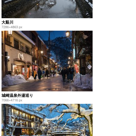
大谿川
7286×4863 px
城崎温泉外湯巡り
7066×4716 px