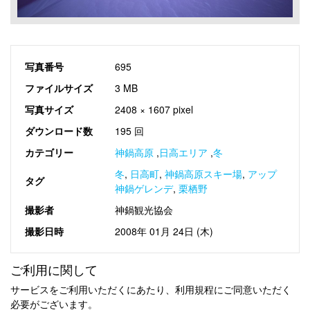
写真番号
695
ファイルサイズ
3 MB
写真サイズ
2408 × 1607 pixel
ダウンロード数
195 回
カテゴリー
神鍋高原
,
日高エリア
,
冬
冬
,
日高町
,
神鍋高原スキー場
,
アップ
タグ
神鍋ゲレンデ
,
栗栖野
撮影者
神鍋観光協会
撮影日時
2008年 01月 24日 (木)
ご利用に関して
サービスをご利用いただくにあたり、利用規程にご同意いただく
必要がございます。