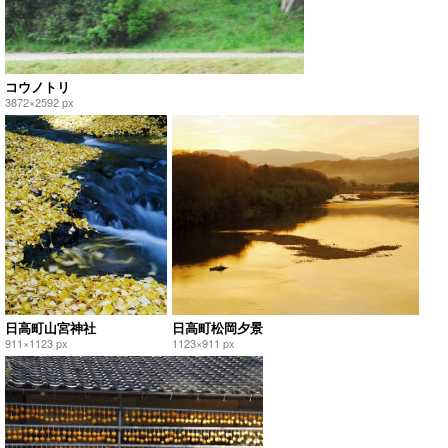
コウノトリ
3872×2592 px
日高町山宮神社
日高町松岡夕景
911×1123 px
1123×911 px