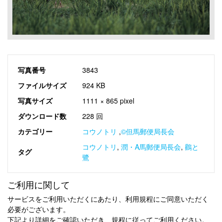
写真番号
3843
ファイルサイズ
924 KB
写真サイズ
1111 × 865 pixel
ダウンロード数
228 回
カテゴリー
コウノトリ
,
©但馬郵便局長会
コウノトリ
,
潤・A馬郵便局長会
,
鸛と
タグ
鷺
ご利用に関して
サービスをご利用いただくにあたり、利用規程にご同意いただく
必要がございます。
下記より詳細をご確認いただき、規程に従ってご利用ください。