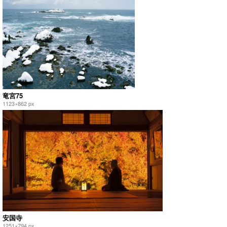
竜宮75
1123×862 px
安国寺
1251×794 px