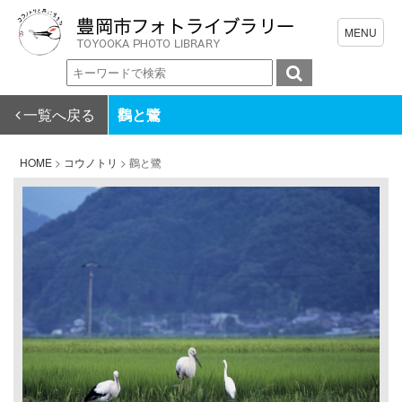
一覧へ戻る
鸛と鷺
HOME
>
コウノトリ
>
鸛と鷺