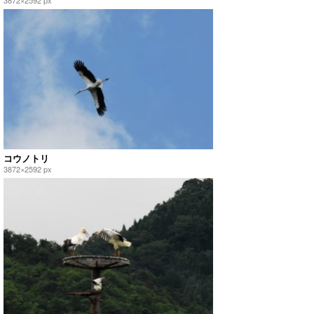
コウノトリ
3872×2592 px