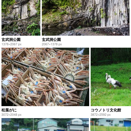
玄武洞公園
玄武洞公園
1378×2067 px
2067×1378 px
松葉がに
コウノトリ文化館
3072×2048 px
3872×2592 px