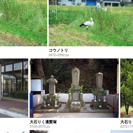
コウノトリ
3872×2592 px
大石りく遺髪塚
大石り
3108×2075 px
2272×17