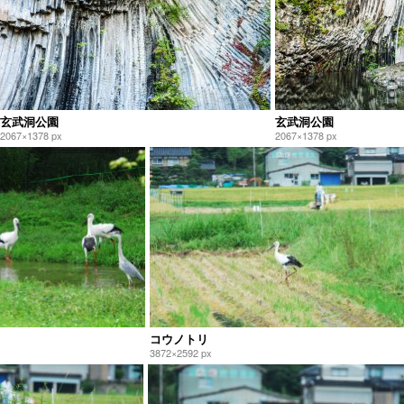
玄武洞公園
玄武洞公園
2067×1378 px
2067×1378 px
コウノトリ
3872×2592 px