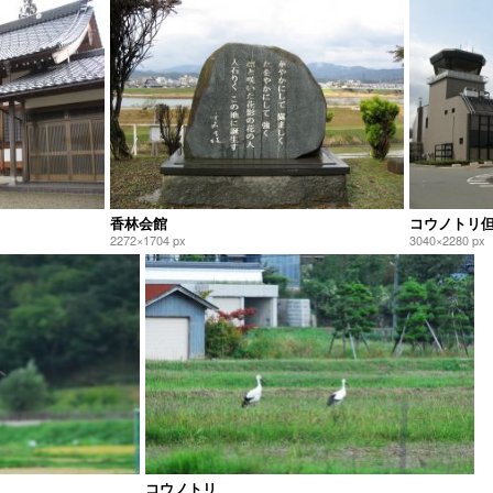
香林会館
コウノトリ
2272×1704 px
3040×2280 px
コウノトリ