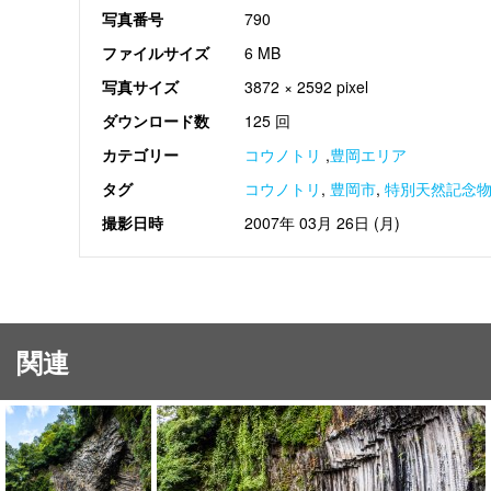
写真番号
790
ファイルサイズ
6 MB
写真サイズ
3872 × 2592 pixel
ダウンロード数
125 回
カテゴリー
コウノトリ
,
豊岡エリア
タグ
コウノトリ
,
豊岡市
,
特別天然記念
撮影日時
2007年 03月 26日 (月)
関連