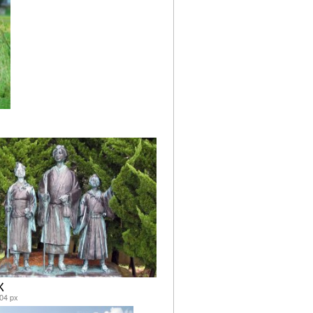
く
04 px