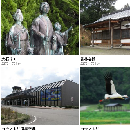
大石りく
香林会館
2272×1704 px
2272×1704 px
コウノトリ但馬空港
コウノトリ