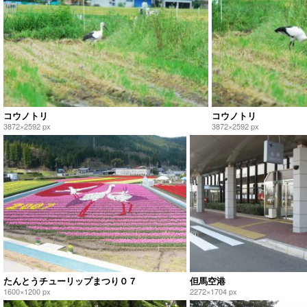
コウノトリ
コウノトリ
3872×2592 px
3872×2592 px
たんとうチューリップまつり０７
但馬空港
1600×1200 px
2272×1704 px