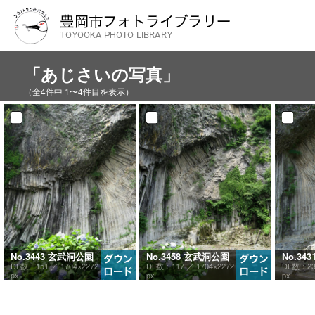
「あじさいの写真」
（全4件中 1〜4件目を表示）
No.3443 玄武洞公園
No.3458 玄武洞公園
No.34
DL数：151 ／
1704×2272
DL数：117 ／
1704×2272
DL数：2
px
px
px