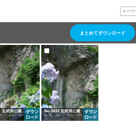
まとめてダウンロード
31 玄武洞公園
No.3433 玄武洞公園
30 ／
1200×1600
DL数：309 ／
1200×1600
px