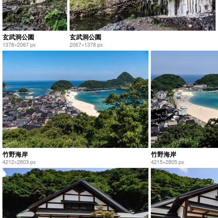
玄武洞公園
玄武洞公園
1378×2067 px
2067×1378 px
竹野海岸
竹野海岸
4212×2803 px
4215×2805 px