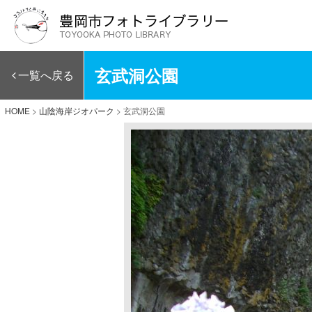
玄武洞公園
一覧へ戻る
HOME
>
山陰海岸ジオパーク
>
玄武洞公園