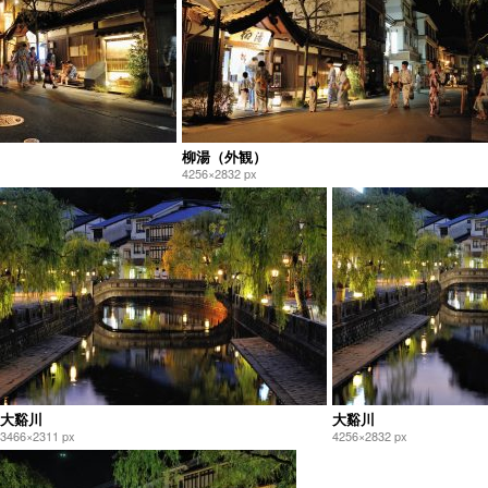
柳湯（外観）
4256×2832 px
大谿川
大谿川
3466×2311 px
4256×2832 px