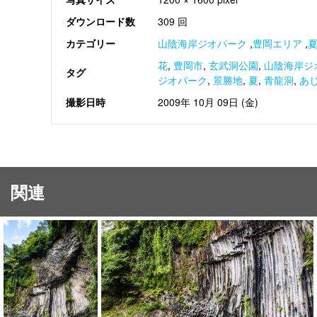
ダウンロード数
309 回
カテゴリー
山陰海岸ジオパーク
,
豊岡エリア
,
花
,
豊岡市
,
玄武洞公園
,
山陰海岸ジ
タグ
ジオパーク
,
景勝地
,
夏
,
青龍洞
,
あ
撮影日時
2009年 10月 09日 (金)
関連