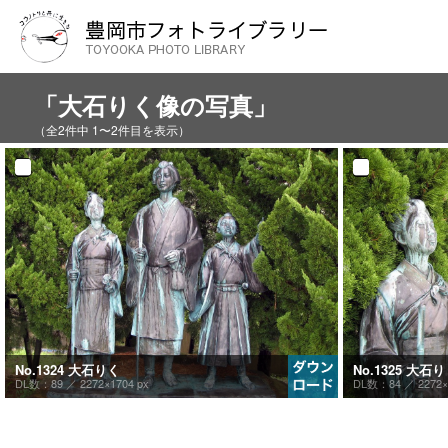
「大石りく像の写真」
（全2件中 1〜2件目を表示）
No.1324 大石りく
No.1325 大石
DL数：89 ／
2272×1704 px
DL数：84 ／
2272×