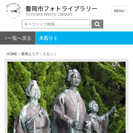
一覧へ戻る
大石りく
HOME
>
豊岡エリア
>
大石りく