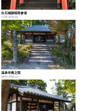
出石城跡稲荷参道
7120×4752 px
温泉寺奥之院
6833×4560 px