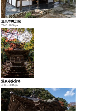
温泉寺奥之院
7246×4836 px
温泉寺多宝塔
4682×7015 px