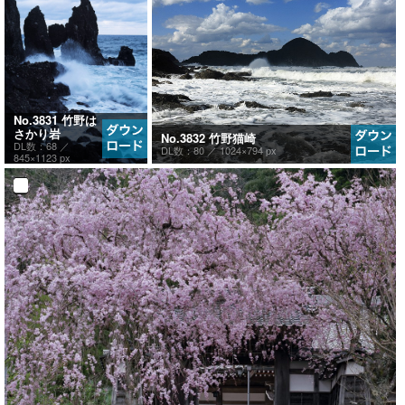
No.3831 竹野は
さかり岩
No.3832 竹野猫崎
DL数：68 ／
DL数：80 ／
1024×794 px
845×1123 px