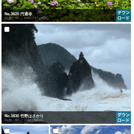
No.3820 円通寺
DL数：55 ／
1082×767 px
No.3830 竹野はさかり
DL数：63 ／
1024×794 px