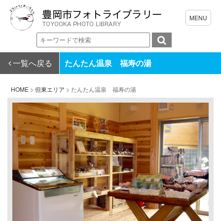
一覧へ戻る
たんたん温泉 福寿の湯
HOME
>
但東エリア
>
たんたん温泉 福寿の湯