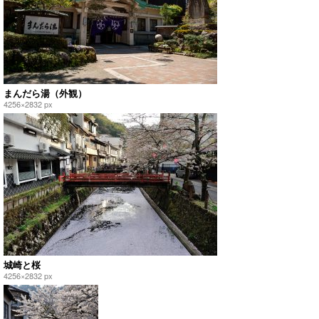
まんだら湯（外観）
4256×2832 px
城崎と桜
4256×2832 px