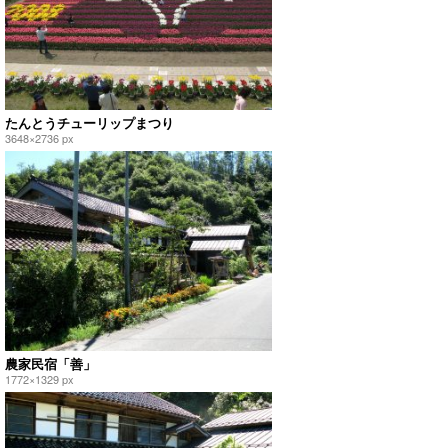
たんとうチューリップまつり
3648×2736 px
農家民宿「善」
1772×1329 px