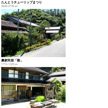
たんとうチューリップまつり
3648×2736 px
農家民宿「善」
1772×1329 px