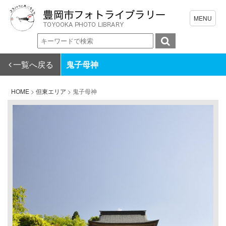
一覧へ戻る
鬼子母神
HOME
>
但東エリア
>
鬼子母神