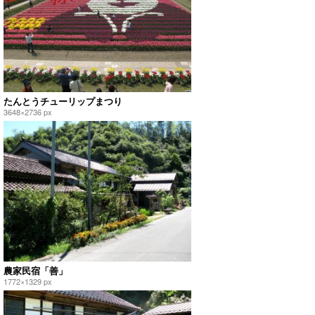
たんとうチューリップまつり
3648×2736 px
農家民宿「善」
1772×1329 px