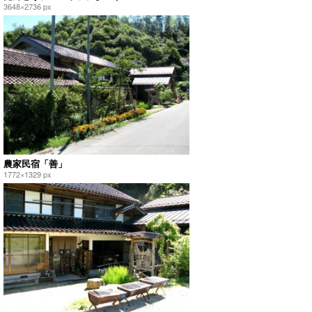
3648×2736 px
農家民宿「善」
1772×1329 px