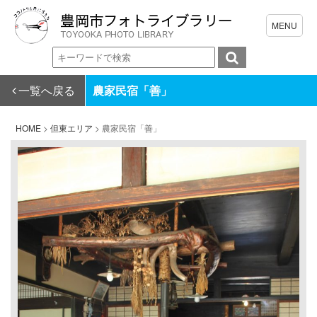
一覧へ戻る
農家民宿「善」
HOME
>
但東エリア
>
農家民宿「善」