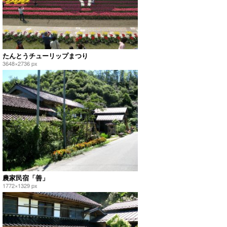
たんとうチューリップまつり
3648×2736 px
農家民宿「善」
1772×1329 px