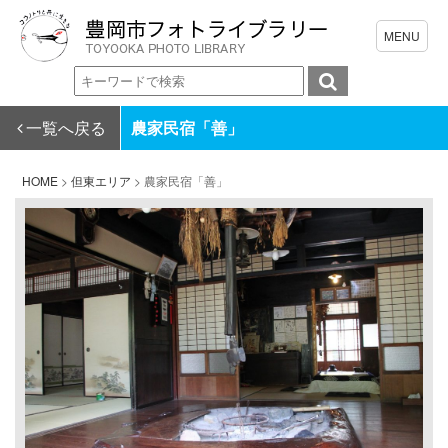
一覧へ戻る
農家民宿「善」
HOME
>
但東エリア
>
農家民宿「善」