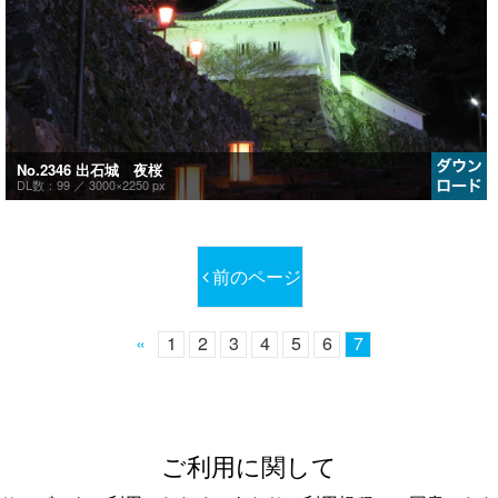
No.2346 出石城 夜桜
DL数：99 ／
3000×2250 px
前のページ
«
1
2
3
4
5
6
7
ご利用に関して