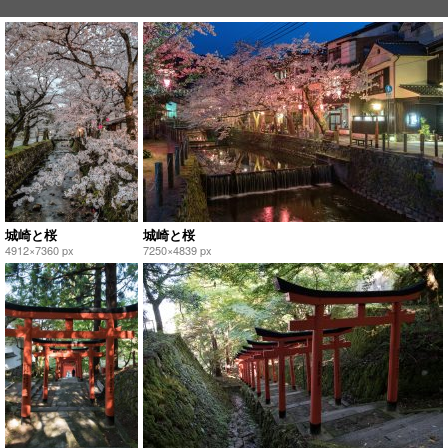
城崎と桜
城崎と桜
4912×7360 px
7250×4839 px