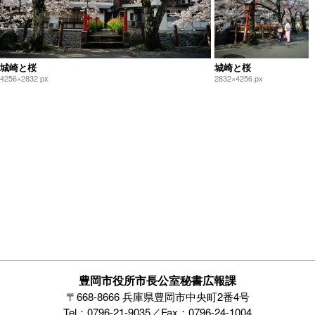
城崎と桜
城崎と桜
4256×2832 px
2832×4256 px
豊岡市役所市長公室秘書広報課
〒668-8666 兵庫県豊岡市中央町2番4号
Tel：0796-21-9035／Fax：0796-24-1004