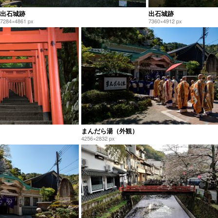
出石城跡
出石城跡
7284×4861 px
7360×4912 px
まんだら湯（外観）
4256×2832 px