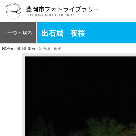
出石城 夜桜
一覧へ戻る
HOME
>
城下町出石
>
出石城 夜桜