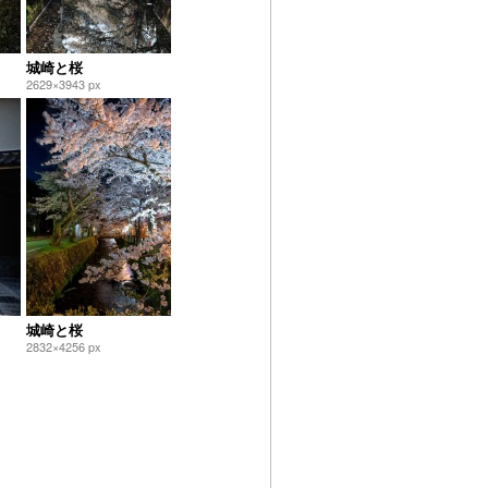
城崎と桜
2629×3943 px
城崎と桜
2832×4256 px