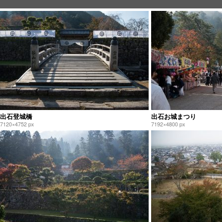
出石登城橋
出石お城まつり
7120×4752 px
7192×4800 px