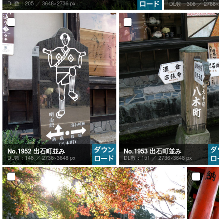
DL数：205 ／
3648×2736 px
DL数：306 ／
2766×
No.1952 出石町並み
No.1953 出石町並み
DL数：148 ／
2736×3648 px
DL数：151 ／
2736×3648 px