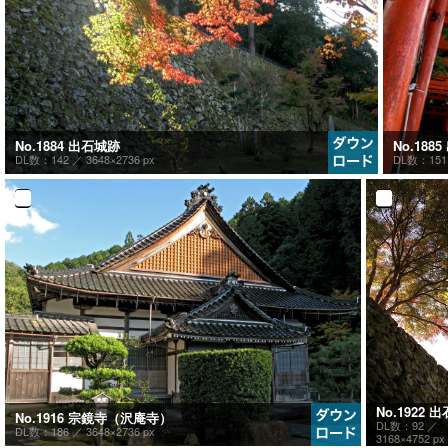
No.1884 出石城跡
No.188
DL数：142 ／
3648×2736 px
DL数：15
No.1922 
No.1916 宗鏡寺（沢庵寺）
DL数：92 ／
DL数：186 ／
3648×2736 px
3168×4752 px