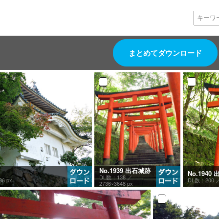
まとめてダウンロード
No.1939 出石城跡
No.1940
DL数：138 ／
DL数：200 
36 px
2736×3648 px