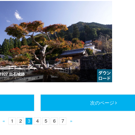
.1927 出石城跡
数：208 ／
4752×3168 px
次のページ
«
1
2
3
4
5
6
7
»