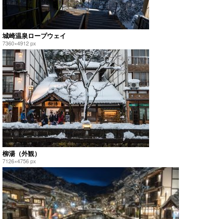
城崎温泉ロープウェイ
7360×4912 px
柳湯（外観）
7126×4756 px