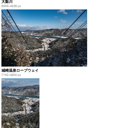
大谿川
6949×4638 px
城崎温泉ロープウェイ
7192×4800 px