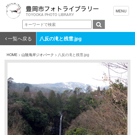
一覧へ戻る
八反の滝と残雪.jpg
HOME
>
山陰海岸ジオパーク
>
八反の滝と残雪.jpg