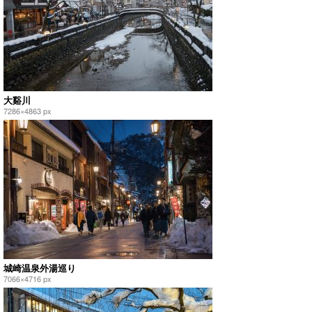
大谿川
7286×4863 px
城崎温泉外湯巡り
7066×4716 px