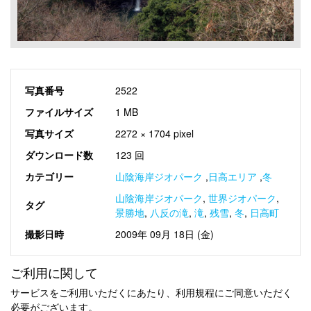
写真番号
2522
ファイルサイズ
1 MB
写真サイズ
2272 × 1704 pixel
ダウンロード数
123 回
カテゴリー
山陰海岸ジオパーク
,
日高エリア
,
冬
山陰海岸ジオパーク
,
世界ジオパーク
,
タグ
景勝地
,
八反の滝
,
滝
,
残雪
,
冬
,
日高町
撮影日時
2009年 09月 18日 (金)
ご利用に関して
サービスをご利用いただくにあたり、利用規程にご同意いただく
必要がございます。