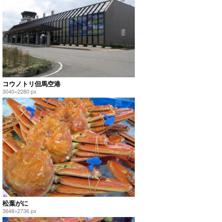
コウノトリ但馬空港
3040×2280 px
松葉がに
3648×2736 px