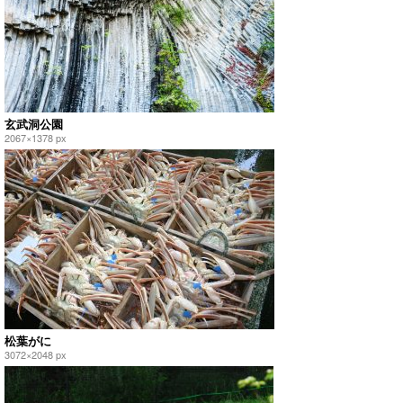
玄武洞公園
2067×1378 px
松葉がに
3072×2048 px