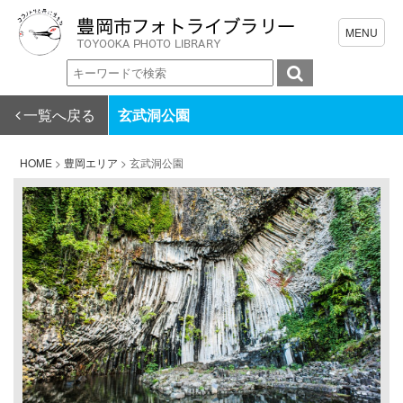
一覧へ戻る
玄武洞公園
HOME
>
豊岡エリア
>
玄武洞公園