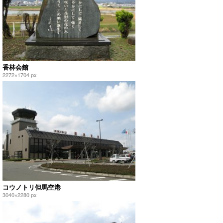
香林会館
2272×1704 px
コウノトリ但馬空港
3040×2280 px