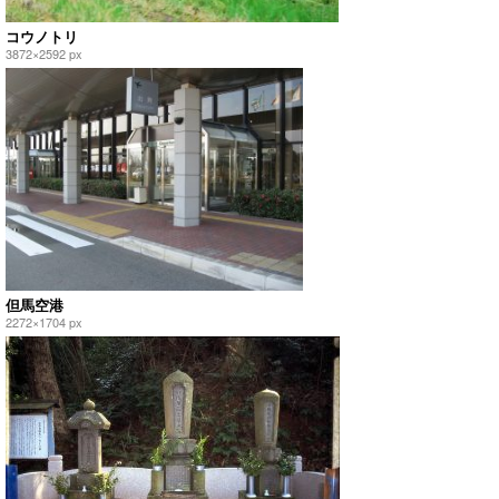
コウノトリ
3872×2592 px
但馬空港
2272×1704 px