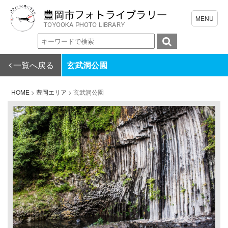
一覧へ戻る
玄武洞公園
HOME
>
豊岡エリア
>
玄武洞公園