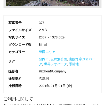
写真番号
373
ファイルサイズ
2 MB
写真サイズ
2067 × 1378 pixel
ダウンロード数
81 回
カテゴリー
豊岡エリア
豊岡市
,
玄武洞公園
,
山陰海岸ジオパー
タグ
ク
,
世界ジオパーク
,
景勝地
撮影者
Kitchen&Company
撮影場所
玄武洞
撮影日時
2021年 01月 01日 (金)
ご利用に関して