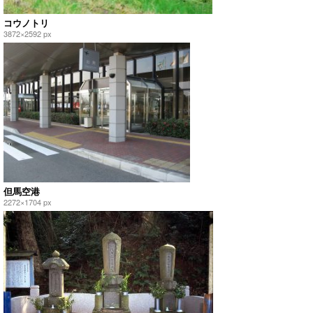
コウノトリ
3872×2592 px
但馬空港
2272×1704 px