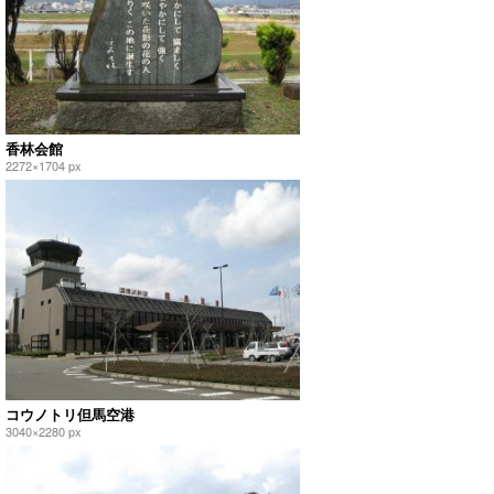
香林会館
2272×1704 px
コウノトリ但馬空港
3040×2280 px