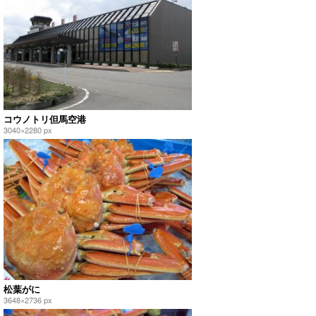
コウノトリ但馬空港
3040×2280 px
松葉がに
3648×2736 px