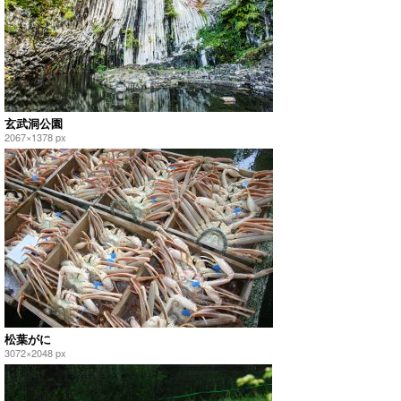
玄武洞公園
2067×1378 px
松葉がに
3072×2048 px