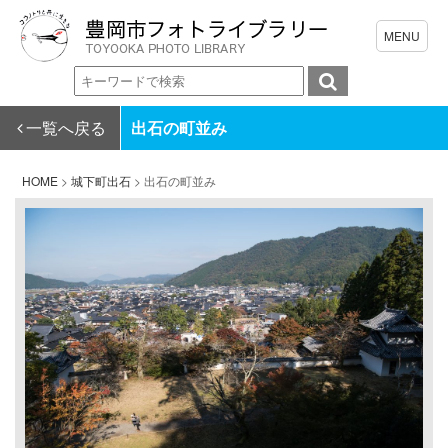
一覧へ戻る
出石の町並み
HOME
>
城下町出石
>
出石の町並み