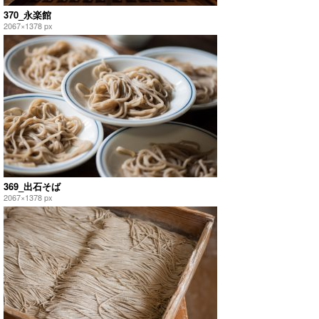
370_永楽館
2067×1378 px
369_出石そば
2067×1378 px