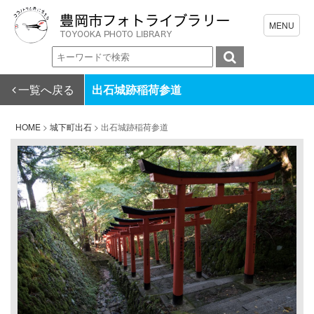
一覧へ戻る
出石城跡稲荷参道
HOME
>
城下町出石
>
出石城跡稲荷参道