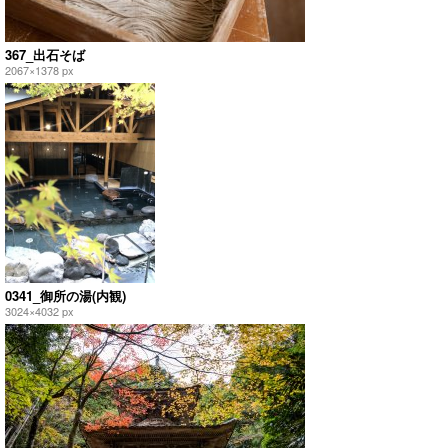
367_出石そば
2067×1378 px
0341_御所の湯(内観)
3024×4032 px