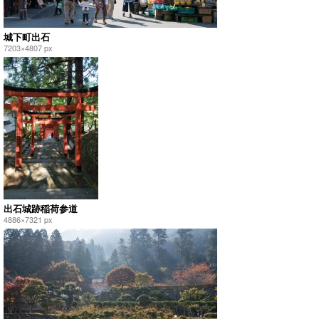
城下町出石
7203×4807 px
出石城跡稲荷参道
4886×7321 px