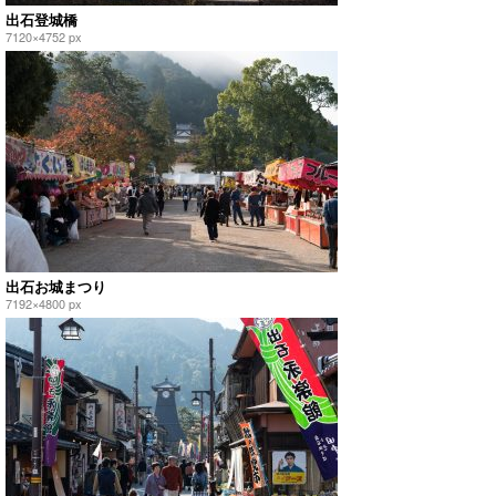
出石登城橋
7120×4752 px
出石お城まつり
7192×4800 px