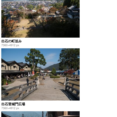
出石の町並み
7360×4912 px
出石登城門広場
7360×4912 px