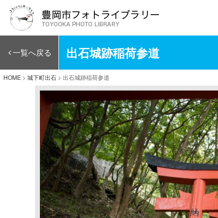
出石城跡稲荷参道
一覧へ戻る
HOME
>
城下町出石
>
出石城跡稲荷参道