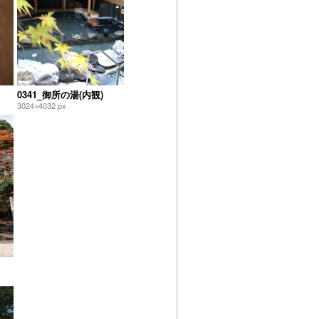
0341_御所の湯(内観)
3024×4032 px