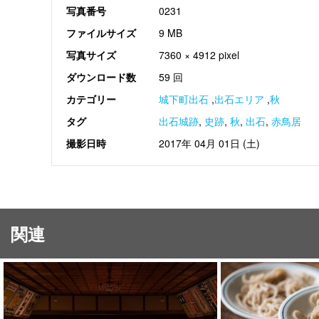
写真番号
0231
ファイルサイズ
9 MB
写真サイズ
7360 × 4912 pixel
ダウンロード数
59 回
カテゴリー
城下町出石
,
出石エリア
,
秋
タグ
出石城跡
,
史跡
,
秋
,
出石
,
赤鳥居
撮影日時
2017年 04月 01日 (土)
関連