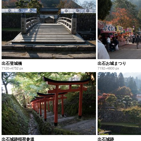
出石登城橋
出石お城まつり
7120×4752 px
7192×4800 px
出石城跡稲荷参道
出石城跡