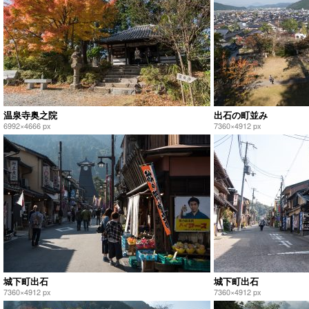
温泉寺奥之院
出石の町並み
6992×4666 px
7360×4912 px
城下町出石
城下町出石
7360×4912 px
7360×4912 px