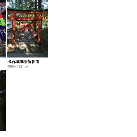
出石城跡稲荷参道
4886×7321 px