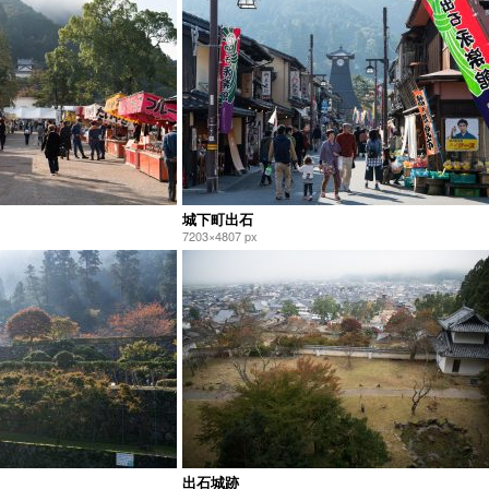
城下町出石
7203×4807 px
出石城跡