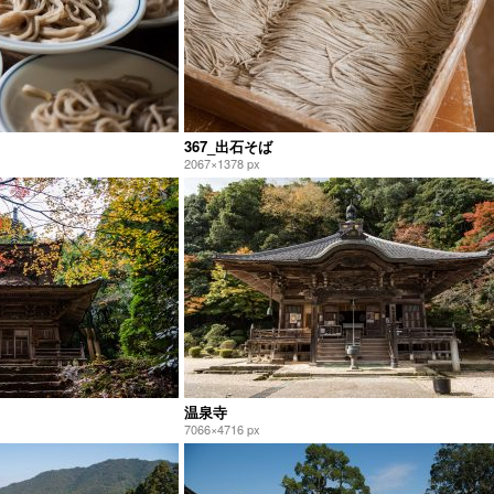
367_出石そば
2067×1378 px
温泉寺
7066×4716 px