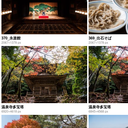
370_永楽館
369_出石そば
2067×1378 px
2067×1378 px
温泉寺多宝塔
温泉寺多宝塔
6920×4618 px
6845×4568 px