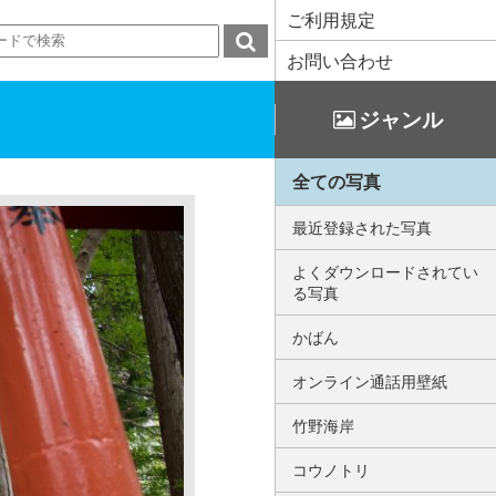
ご利用規定
お問い合わせ
ジャンル
全ての写真
最近登録された写真
よくダウンロードされてい
る写真
かばん
オンライン通話用壁紙
竹野海岸
コウノトリ