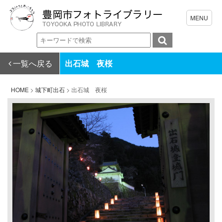
一覧へ戻る
出石城 夜桜
HOME
>
城下町出石
>
出石城 夜桜