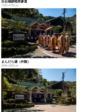
出石城跡稲荷参道
7120×4752 px
まんだら湯（外観）
4256×2832 px