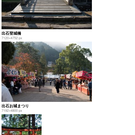
出石登城橋
7120×4752 px
出石お城まつり
7192×4800 px