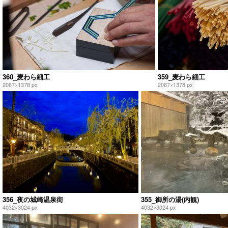
360_麦わら細工
359_麦わら細工
2067×1378 px
2067×1378 px
356_夜の城崎温泉街
355_御所の湯(内観)
4032×3024 px
4032×3024 px