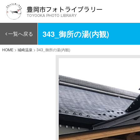
343_御所の湯(内観)
一覧へ戻る
HOME
>
城崎温泉
>
343_御所の湯(内観)