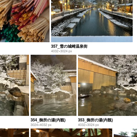
357_雪の城崎温泉街
4032×3024 px
354_御所の湯(内観)
353_御所の湯(内観)
3024×4032 px
4032×3024 px