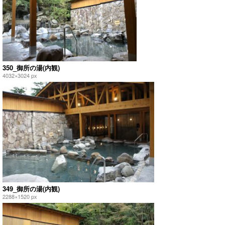
350_御所の湯(内観)
4032×3024 px
349_御所の湯(内観)
2288×1520 px