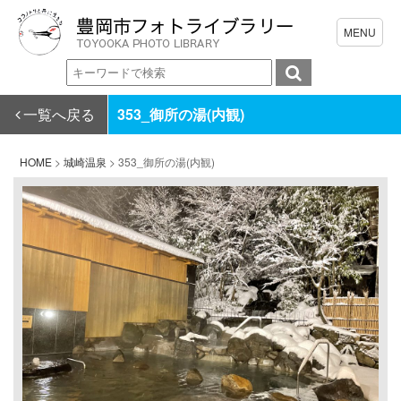
一覧へ戻る
353_御所の湯(内観)
HOME
>
城崎温泉
>
353_御所の湯(内観)