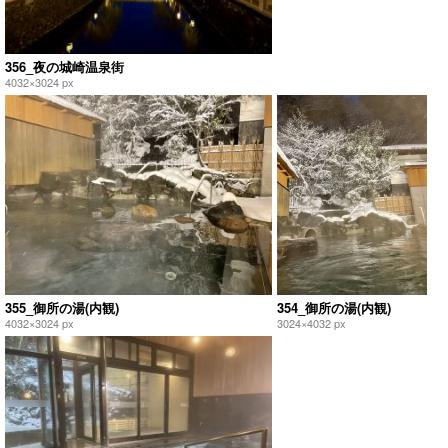
356_夜の城崎温泉街
4032×3024 px
355_御所の湯(内観)
354_御所の湯(内観)
4032×3024 px
3024×4032 px