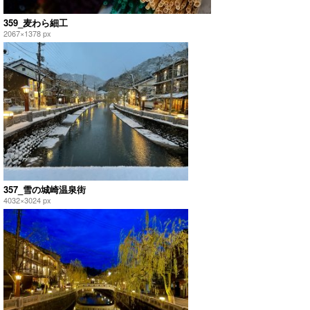
359_麦わら細工
2067×1378 px
357_雪の城崎温泉街
4032×3024 px