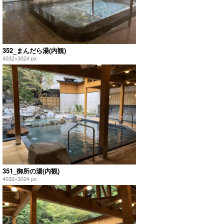
352_まんだら湯(内観)
4032×3024 px
351_御所の湯(内観)
4032×3024 px