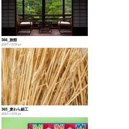
366_旅館
2067×1378 px
365_麦わら細工
2067×1378 px