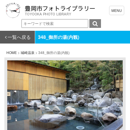
一覧へ戻る
348_御所の湯(内観)
HOME
>
城崎温泉
>
348_御所の湯(内観)