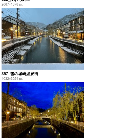
2067×1378 px
357_雪の城崎温泉街
4032×3024 px