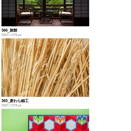
366_旅館
2067×1378 px
365_麦わら細工
2067×1378 px