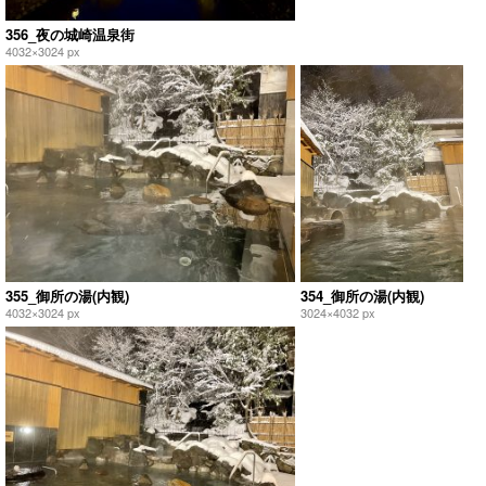
356_夜の城崎温泉街
4032×3024 px
355_御所の湯(内観)
354_御所の湯(内観)
4032×3024 px
3024×4032 px