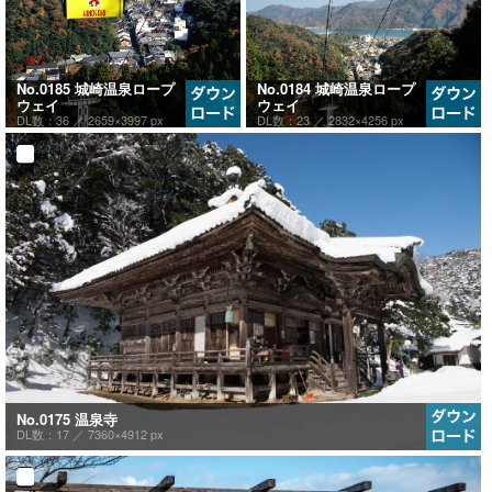
No.0185 城崎温泉ロープ
No.0184 城崎温泉ロープ
ウェイ
ウェイ
DL数：36 ／
2659×3997 px
DL数：23 ／
2832×4256 px
No.0175 温泉寺
DL数：17 ／
7360×4912 px