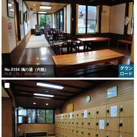
No.0154 鴻の湯（内観）
DL数：13 ／
4256×2832 px