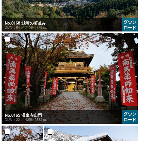
No.0168 城崎の町並み
DL数：84 ／
7159×4778 px
No.0165 温泉寺山門
DL数：22 ／
4256×2832 px