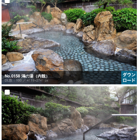
No.0158 鴻の湯（内観）
DL数：100 ／
4119×2741 px