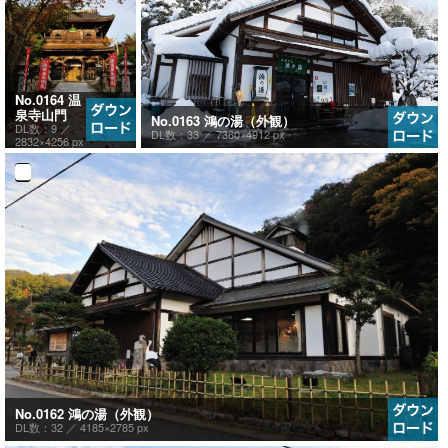
No.0164 温
泉寺山門
No.0163 鴻の湯（外観）
DL数：9 ／
DL数：33 ／
7360×4912 px
2832×4256 px
No.0162 鴻の湯（外観）
DL数：32 ／
4185×2785 px