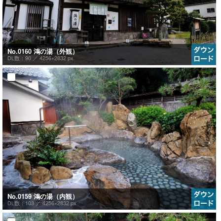
No.0160 鴻の湯（外観）
DL数：90 ／
4256×2832 px
No.0159 鴻の湯（内観）
DL数：103 ／
4256×2832 px