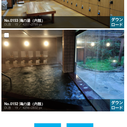
No.0153 鴻の湯（内観）
DL数：15 ／
4207×2799 px
No.0152 鴻の湯（内観）
DL数：19 ／
4256×2832 px