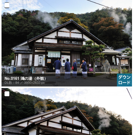
No.0161 鴻の湯（外観）
DL数：84 ／
3950×2633 px