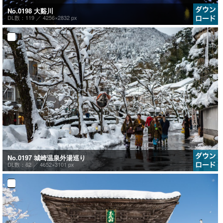
No.0198 大谿川
DL数：119 ／
4256×2832 px
No.0197 城崎温泉外湯巡り
DL数：62 ／
4652×3101 px