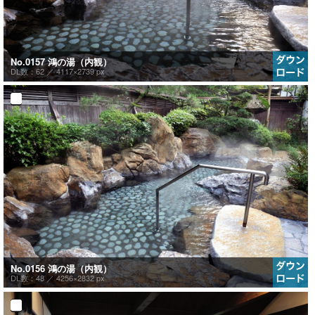
No.0157 鴻の湯（内観）
DL数：62 ／
4117×2739 px
No.0156 鴻の湯（内観）
DL数：48 ／
4256×2832 px