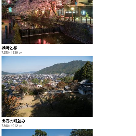
城崎と桜
7250×4839 px
出石の町並み
7360×4912 px