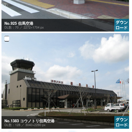
No.925 但馬空港
DL数：70 ／
2272×1704 px
No.1383 コウノトリ但馬空港
DL数：128 ／
3040×2280 px