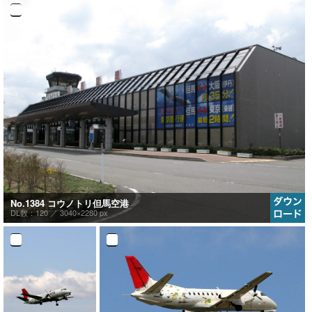
No.1384 コウノトリ但馬空港
DL数：120 ／
3040×2280 px