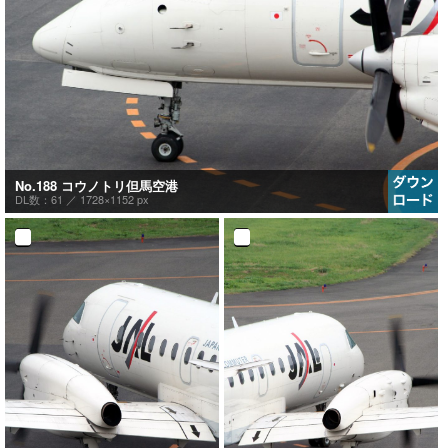
No.188 コウノトリ但馬空港
DL数：61 ／
1728×1152 px