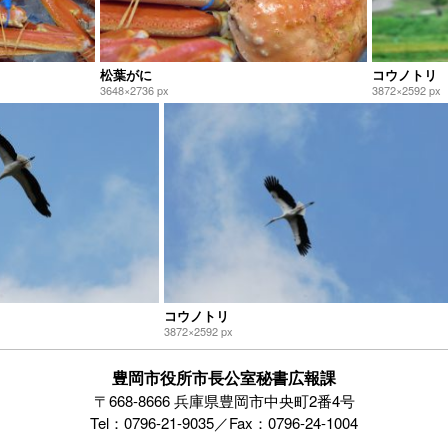
松葉がに
コウノトリ
3648×2736 px
3872×2592 px
コウノトリ
3872×2592 px
豊岡市役所市長公室秘書広報課
〒668-8666 兵庫県豊岡市中央町2番4号
Tel：0796-21-9035／Fax：0796-24-1004