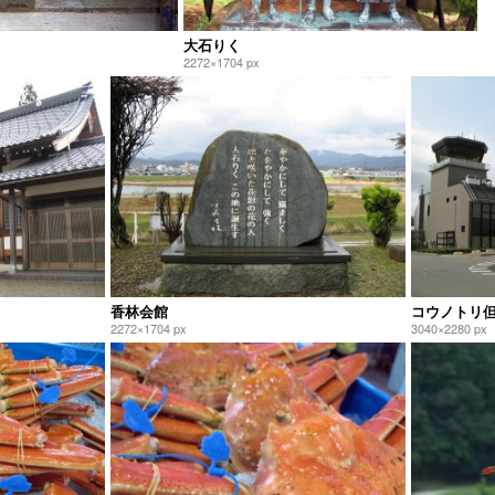
大石りく
2272×1704 px
香林会館
コウノトリ
2272×1704 px
3040×2280 px