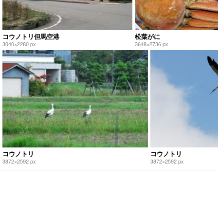
コウノトリ但馬空港
松葉がに
3040×2280 px
3648×2736 px
コウノトリ
コウノトリ
3872×2592 px
3872×2592 px