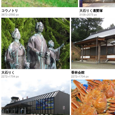
コウノトリ
大石りく遺髪塚
3872×2592 px
3108×2075 px
大石りく
香林会館
2272×1704 px
2272×1704 px