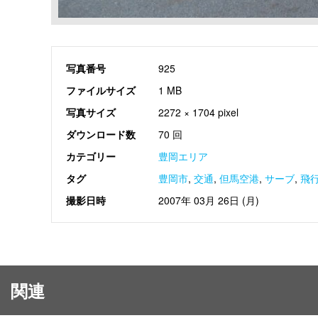
写真番号
925
ファイルサイズ
1 MB
写真サイズ
2272 × 1704 pixel
ダウンロード数
70 回
カテゴリー
豊岡エリア
タグ
豊岡市
,
交通
,
但馬空港
,
サーブ
,
飛
撮影日時
2007年 03月 26日 (月)
関連