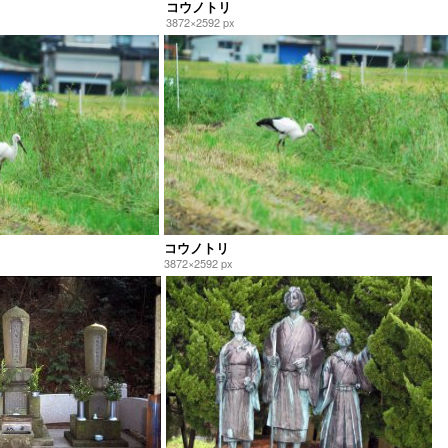
コウノトリ
3872×2592 px
コウノトリ
3872×2592 px