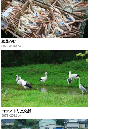
松葉がに
3072×2048 px
コウノトリ文化館
3872×2592 px