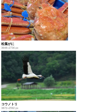
松葉がに
3648×2736 px
コウノトリ
3872×2592 px