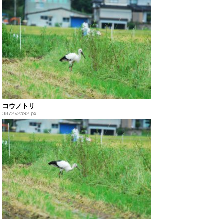
コウノトリ
3872×2592 px