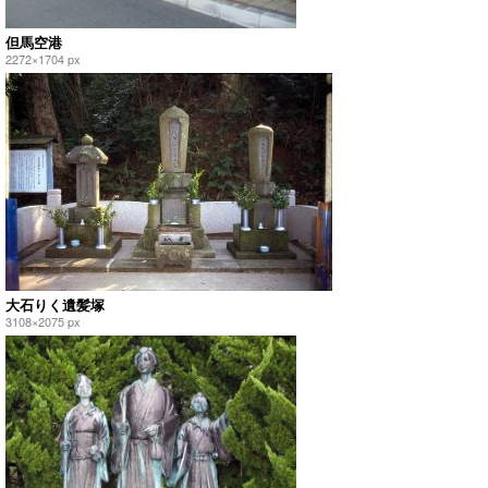
但馬空港
2272×1704 px
大石りく遺髪塚
3108×2075 px