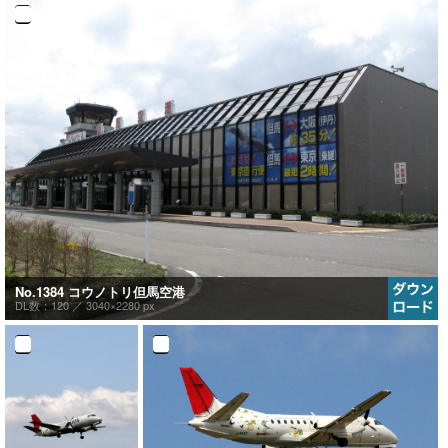
No.1384 コウノトリ但馬空港
DL数：120 ／
3040×2280 px