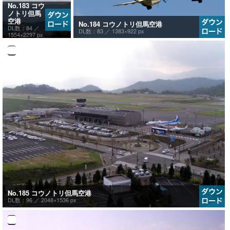
No.183 コウ
ノトリ但馬
空港
No.184 コウノトリ但馬空港
DL数：84 ／
DL数：83 ／
1383×922 px
1554×2297 px
No.185 コウノトリ但馬空港
DL数：96 ／
2048×1536 px