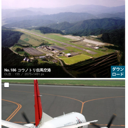
No.186 コウノトリ但馬空港
DL数：155 ／
2075×1491 px