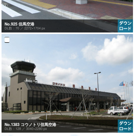
No.925 但馬空港
DL数：70 ／
2272×1704 px
No.1383 コウノトリ但馬空港
DL数：128 ／
3040×2280 px