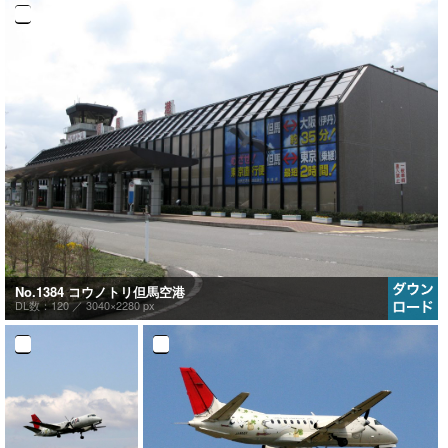
No.1384 コウノトリ但馬空港
DL数：120 ／
3040×2280 px