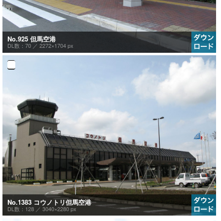
No.925 但馬空港
DL数：70 ／
2272×1704 px
No.1383 コウノトリ但馬空港
DL数：128 ／
3040×2280 px