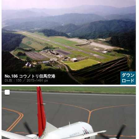
No.186 コウノトリ但馬空港
DL数：155 ／
2075×1491 px