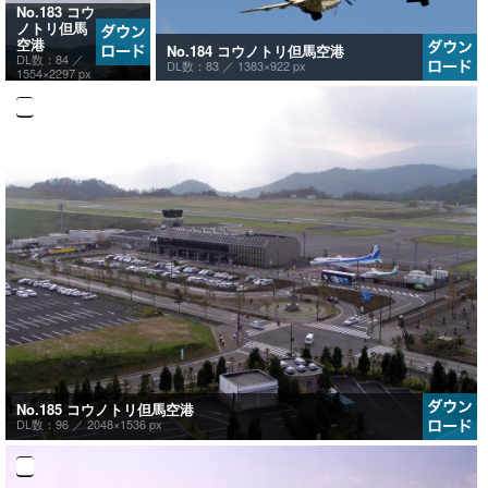
No.183 コウ
ノトリ但馬
空港
No.184 コウノトリ但馬空港
DL数：84 ／
DL数：83 ／
1383×922 px
1554×2297 px
No.185 コウノトリ但馬空港
DL数：96 ／
2048×1536 px