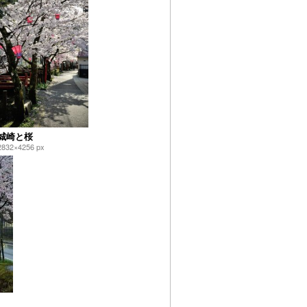
城崎と桜
2832×4256 px