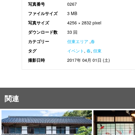
写真番号
0267
ファイルサイズ
3 MB
写真サイズ
4256 × 2832 pixel
ダウンロード数
33 回
カテゴリー
但東エリア
,
春
タグ
イベント
,
春
,
但東
撮影日時
2017年 04月 01日 (土)
関連