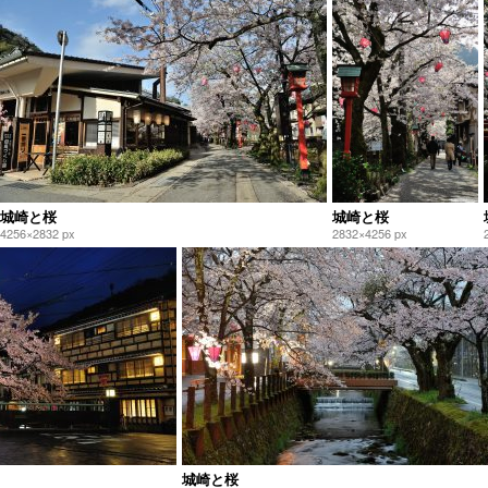
城崎と桜
城崎と桜
4256×2832 px
2832×4256 px
城崎と桜