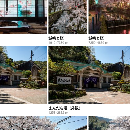
城崎と桜
城崎と桜
4912×7360 px
7250×4839 px
まんだら湯（外観）
4256×2832 px