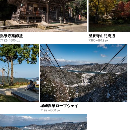
温泉寺薬師堂
温泉寺山門周辺
7192×4800 px
7360×4912 px
城崎温泉ロープウェイ
7192×4800 px