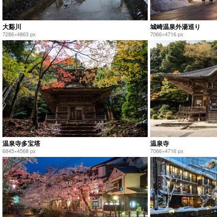
大谿川
城崎温泉外湯巡り
7286×4863 px
7066×4716 px
温泉寺多宝塔
温泉寺
6845×4568 px
7066×4716 px