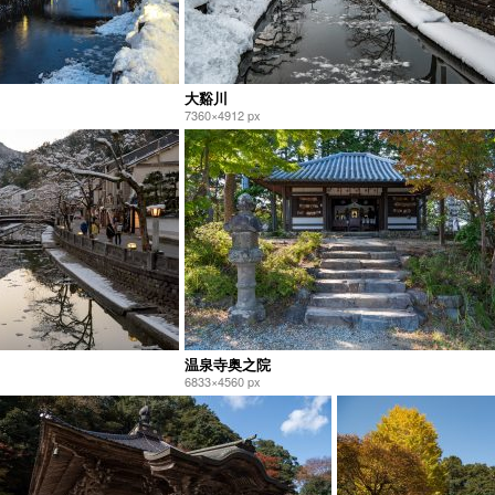
大谿川
7360×4912 px
温泉寺奥之院
6833×4560 px