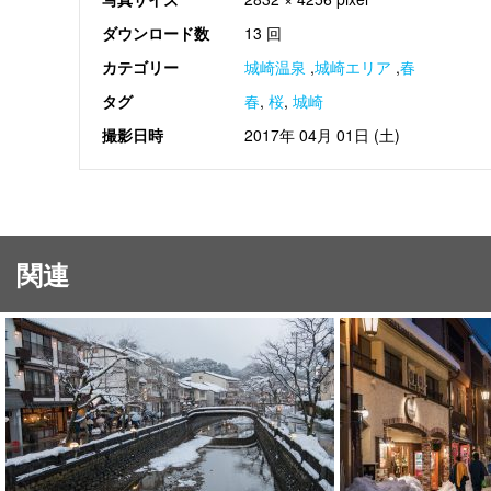
ダウンロード数
13 回
カテゴリー
城崎温泉
,
城崎エリア
,
春
タグ
春
,
桜
,
城崎
撮影日時
2017年 04月 01日 (土)
関連