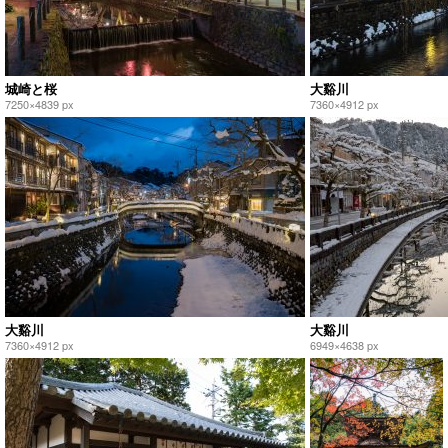
城崎と桜
大谿川
7250×4839 px
7360×4912 px
大谿川
大谿川
7360×4912 px
6949×4638 px