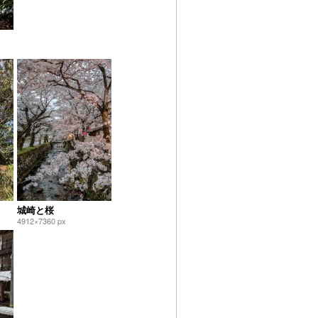
城崎と桜
4912×7360 px