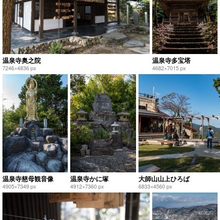
温泉寺奥之院
温泉寺多宝塔
7246×4836 px
4682×7015 px
温泉寺慈母観音像
温泉寺かに塚
大師山山上ひろば
4905×7349 px
4912×7360 px
6833×4560 px