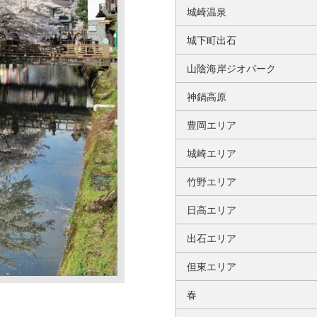
城崎温泉
城下町出石
山陰海岸ジオパーク
神鍋高原
豊岡エリア
城崎エリア
竹野エリア
日高エリア
出石エリア
但東エリア
春