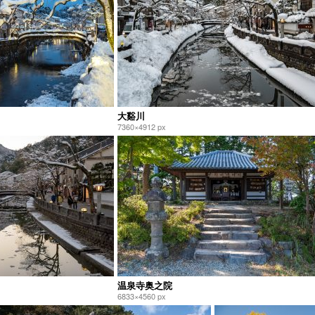
大谿川
7360×4912 px
温泉寺奥之院
6833×4560 px