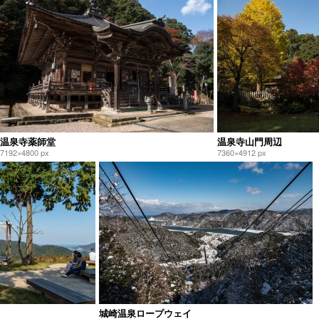
温泉寺薬師堂
温泉寺山門周辺
7192×4800 px
7360×4912 px
城崎温泉ロープウェイ