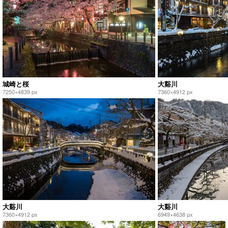
城崎と桜
大谿川
7250×4839 px
7360×4912 px
大谿川
大谿川
7360×4912 px
6949×4638 px