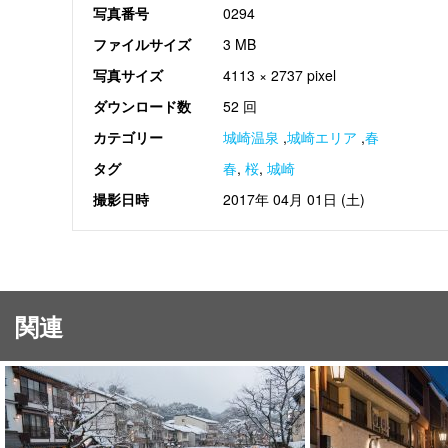
写真番号
0294
ファイルサイズ
3 MB
写真サイズ
4113 × 2737 pixel
ダウンロード数
52 回
カテゴリー
城崎温泉
,
城崎エリア
,
春
タグ
春
,
桜
,
城崎
撮影日時
2017年 04月 01日 (土)
関連