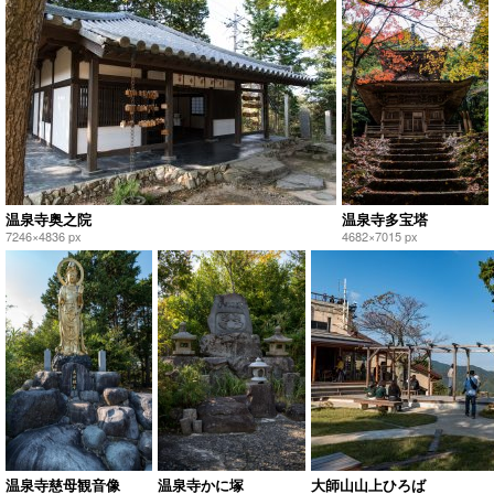
温泉寺奥之院
温泉寺多宝塔
7246×4836 px
4682×7015 px
温泉寺慈母観音像
温泉寺かに塚
大師山山上ひろば