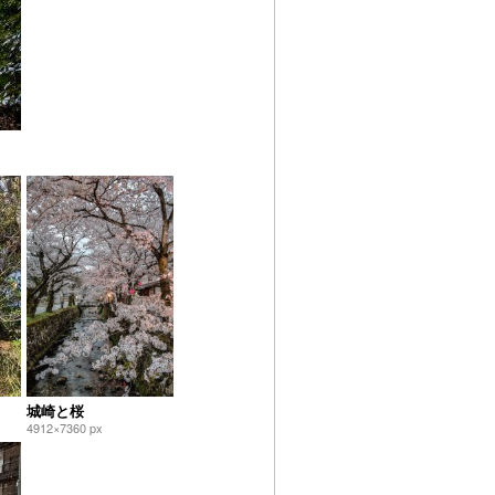
城崎と桜
4912×7360 px