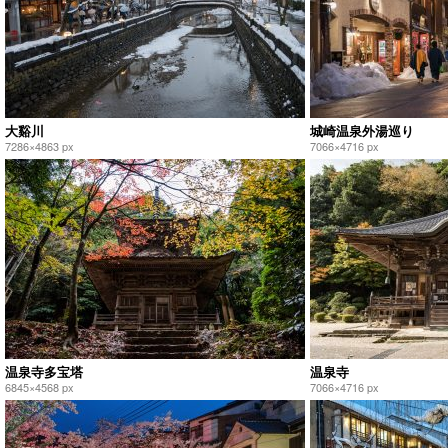
大谿川
城崎温泉外湯巡り
7286×4863 px
7066×4716 px
温泉寺多宝塔
温泉寺
6845×4568 px
7066×4716 px