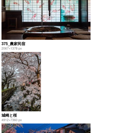
375_農家民宿
2067×1378 px
城崎と桜
4912×7360 px