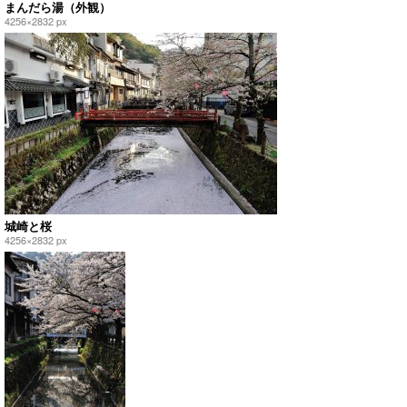
まんだら湯（外観）
4256×2832 px
城崎と桜
4256×2832 px