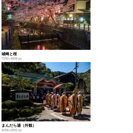
城崎と桜
7250×4839 px
まんだら湯（外観）
4256×2832 px