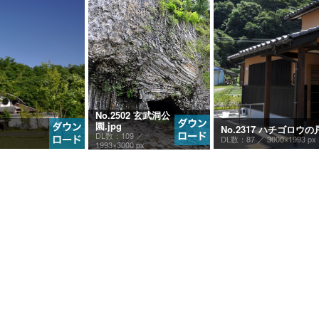
No.2502 玄武洞公
園.jpg
No.2317 ハチゴロ
DL数：109 ／
DL数：87 ／
3000×1993 px
1993×3000 px