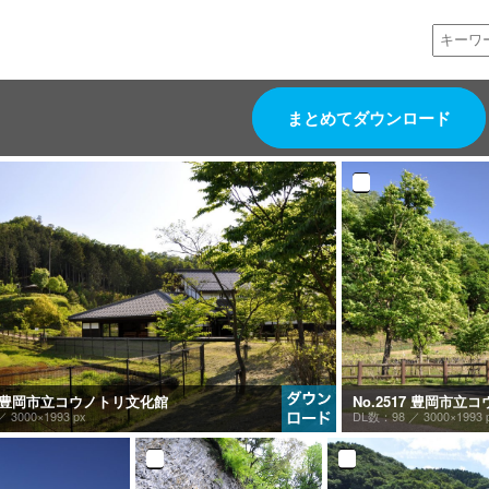
まとめてダウンロード
16 豊岡市立コウノトリ文化館
No.2517 豊岡市
 ／
3000×1993 px
DL数：98 ／
3000×1993 