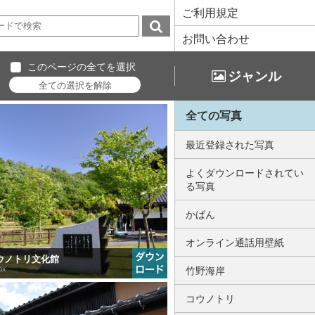
ご利用規定
お問い合わせ
このページの全てを選択
ジャンル
全ての写真
最近登録された写真
よくダウンロードされてい
る写真
かばん
オンライン通話用壁紙
立コウノトリ文化館
px
竹野海岸
コウノトリ