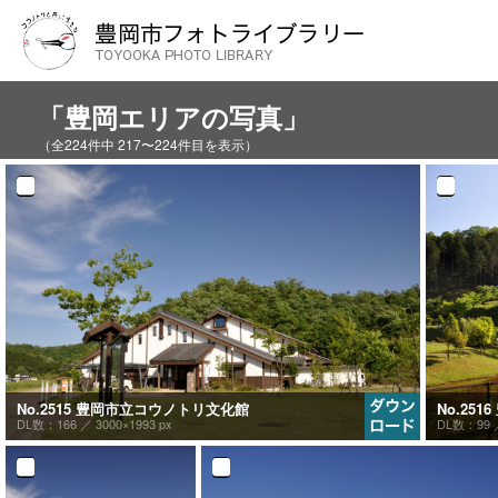
「豊岡エリアの写真」
（全224件中 217〜224件目を表示）
No.2515 豊岡市立コウノトリ文化館
No.25
DL数：166 ／
3000×1993 px
DL数：99