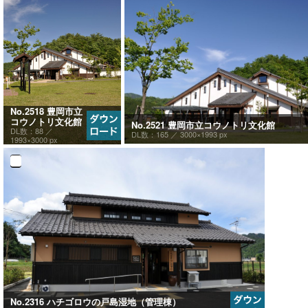
No.2518 豊岡市立
コウノトリ文化館
No.2521 豊岡市立コウノトリ文化館
DL数：88 ／
DL数：165 ／
3000×1993 px
1993×3000 px
No.2316 ハチゴロウの戸島湿地（管理棟）